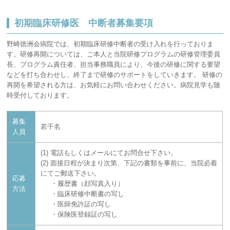
初期臨床研修医 中断者募集要項
野崎徳洲会病院では、初期臨床研修中断者の受け入れを行っておりま
す。研修再開については、ご本人と当院研修プログラムの研修管理委員
長、プログラム責任者、担当事務職員により、今後の研修に関する要望
などを打ち合わせし、終了まで研修のサポートをしていきます。 研修の
再開を希望される方は、お気軽にお問い合わせください。病院見学も随
時受付しております。
募集
若干名
人員
(1) 電話もしくはメールにてお問合せ下さい。
(2) 面接日程が決まり次第、下記の書類を事前に、当院必着
にてご郵送下さい。
応募
・履歴書（顔写真入り）
方法
・臨床研修中断書の写し
・医師免許証の写し
・保険医登録証の写し