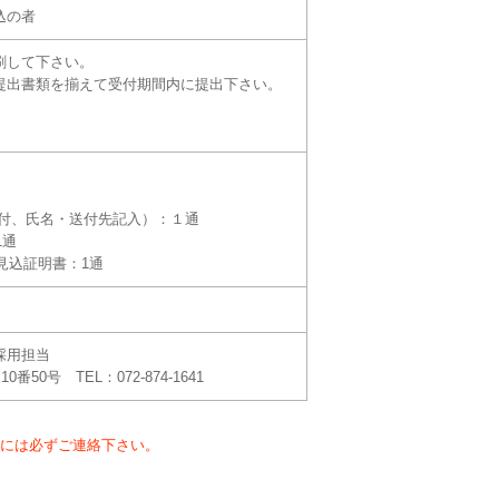
込の者
刷して下さい。
提出書類を揃えて受付期間内に提出下さい。
手貼付、氏名・送付先記入）：１通
1通
見込証明書：1通
採用担当
50号 TEL：072-874-1641
には必ずご連絡下さい。