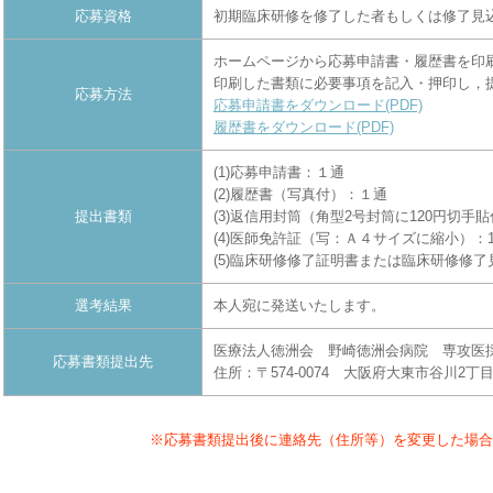
応募資格
初期臨床研修を修了した者もしくは修了見
ホームページから応募申請書・履歴書を印
印刷した書類に必要事項を記入・押印し，
応募方法
応募申請書をダウンロード(PDF)
履歴書をダウンロード(PDF)
(1)応募申請書：１通
(2)履歴書（写真付）：１通
提出書類
(3)返信用封筒（角型2号封筒に120円切
(4)医師免許証（写：Ａ４サイズに縮小）：
(5)臨床研修修了証明書または臨床研修修了
選考結果
本人宛に発送いたします。
医療法人徳洲会 野崎徳洲会病院 専攻医
応募書類提出先
住所：〒574-0074 大阪府大東市谷川2丁目10番
※応募書類提出後に連絡先（住所等）を変更した場合