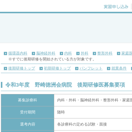
徳洲会病院
循環器内科
脳神経外科
内科
外科
整形外科
家庭
※すでに後期研修を開始されている方が対象です。
後期研修トップ
初期研修トップ
パンフレット
就業条件
令和3年度 野崎徳洲会病院 後期研修医募集要項
募集診療科
内科・外科・脳神経外科・整形外科・家庭
受付期間
随時
選考内容
各診療科の定める試験・面接