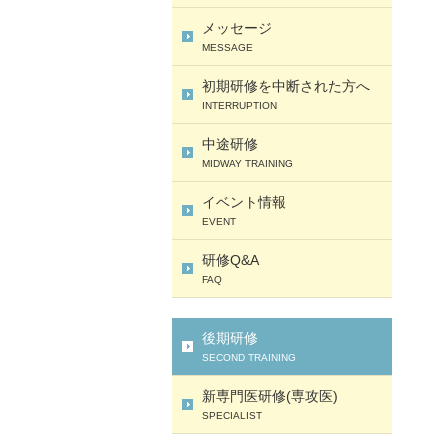
メッセージ
MESSAGE
初期研修を中断された方へ
INTERRUPTION
中途研修
MIDWAY TRAINING
イベント情報
EVENT
研修Q&A
FAQ
後期研修
SECOND TRAINING
新専門医研修(専攻医)
SPECIALIST